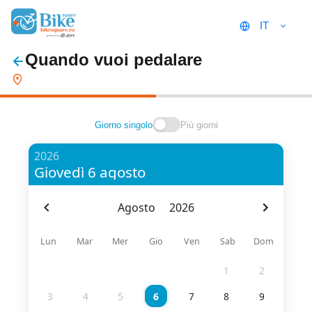
IT
Quando vuoi pedalare
Giorno singolo
Più giorni
2026
Giovedì 6 agosto
Agosto
2026
Lun
Mar
Mer
Gio
Ven
Sab
Dom
1
2
3
4
5
6
7
8
9