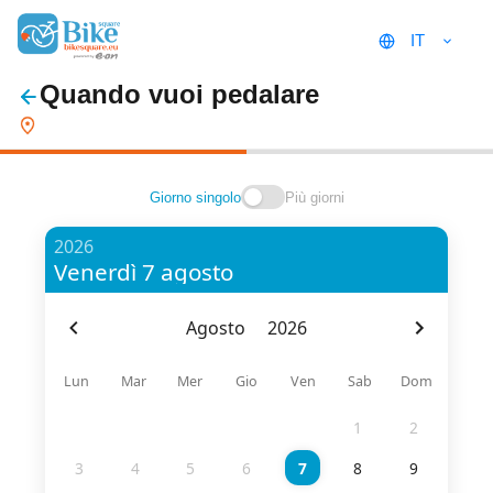
IT
Quando vuoi pedalare
Giorno singolo
Più giorni
2026
Venerdì 7 agosto
Agosto
2026
Lun
Mar
Mer
Gio
Ven
Sab
Dom
1
2
3
4
5
6
7
8
9